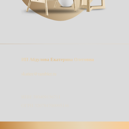
ИП Абдулова Екатерина Олеговна
skatiee@rambler.ru
ИНН 380409156711
ОГРН 320784700095146