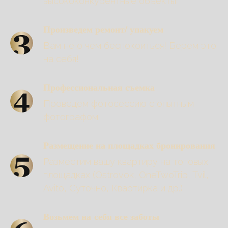
высококонкурентные объекты
Произведем ремонт/ упакуем
Вам не о чем беспокоиться! Берем это
на себя!
Профессиональная съемка
Проведем фотосессию с опытным
фотографом
Размещение на площадках бронирования
Разместим вашу квартиру на топовых
площадках (Ostrovok, OneTwoTrip, Tvil,
Avito, Суточно, Квартирка и др.)
Возьмем на себя все заботы