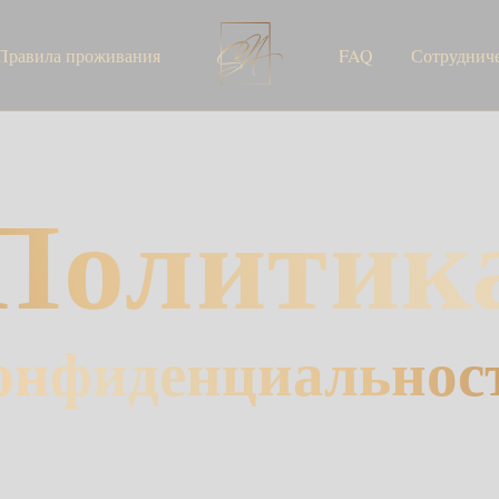
Правила проживания
FAQ
Сотруднич
Политик
онфиденциальнос