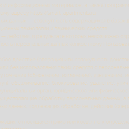
ких и информационных материалов, а также програм
ому адресу https://smart-apartments.ru
ных данных — совокупность содержащихся в базах д
онных технологий и технических средств.
х — действия, в результате которых невозможно оп
ость персональных данных конкретному Пользоват
юбое действие (операция) или совокупность действ
ли без использования таких средств с персональны
уточнение (обновление, изменение), извлечение, 
туп), обезличивание, блокирование, удаление, уни
 муниципальный орган, юридическое или физическое
осуществляющие обработку персональных данных, а
ных данных, подлежащих обработке, действия (опе
рмация, относящаяся прямо или косвенно к опреде